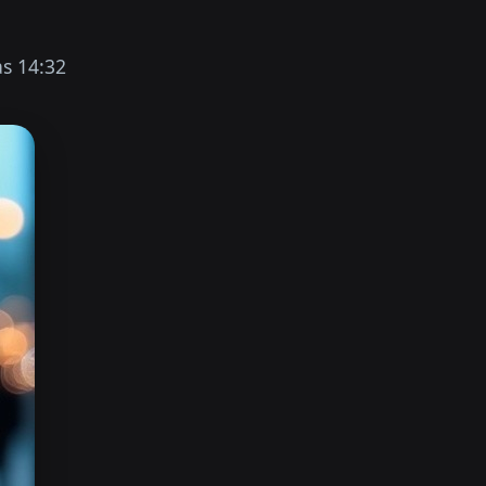
às 14:32