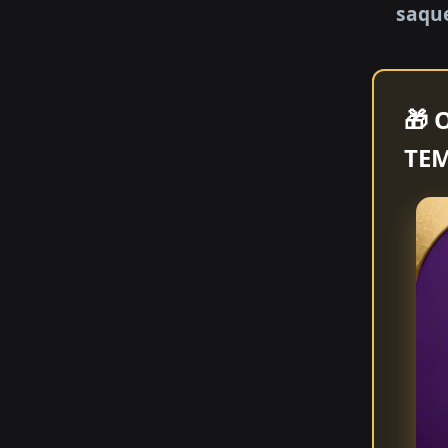
saque
🎁 
TEM