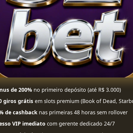
nus de 200%
no primeiro depósito (até R$ 3.000)
0 giros grátis
em slots premium (Book of Dead, Starbu
% de cashback
nas primeiras 48 horas sem rollover
esso VIP imediato
com gerente dedicado 24/7