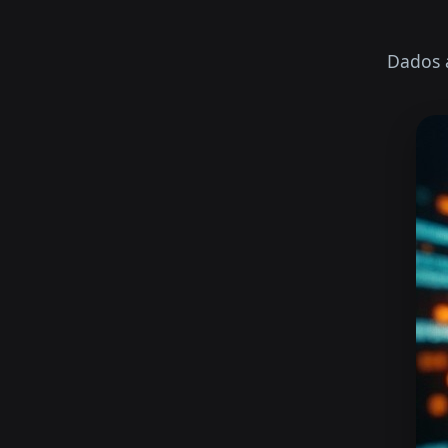
Dados a