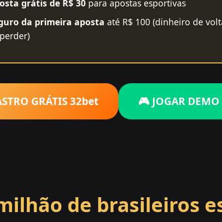
osta grátis de R$ 30
para apostas esportivas
guro da primeira aposta
até R$ 100 (dinheiro de volt
perder)
STRO GRÁTIS 32bet
🎮 JOGAR DEMO 
 milhão de brasileiros 