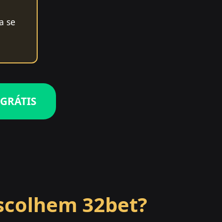
a se
GRÁTIS
escolhem 32bet?