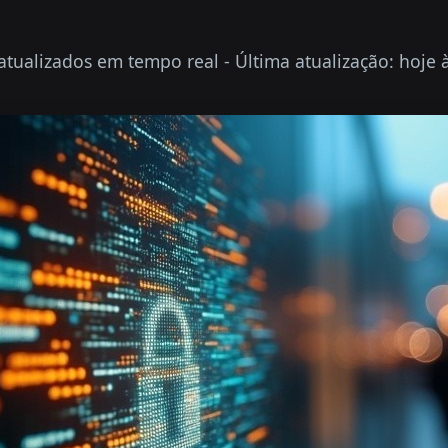
tualizados em tempo real - Última atualização: hoje 