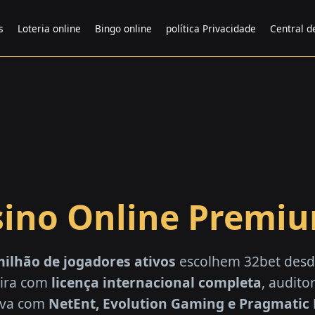
s
Loteria online
Bingo online
política Privacidade
Central d
sino Online Premiu
milhão de jogadores ativos
escolhem 32bet desd
eira com
licença internacional completa
, audit
siva com
NetEnt, Evolution Gaming e Pragmatic 