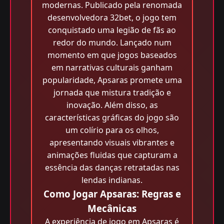
modernas. Publicado pela renomada
desenvolvedora 32bet, o jogo tem
conquistado uma legião de fãs ao
redor do mundo. Lançado num
momento em que jogos baseados
em narrativas culturais ganham
popularidade, Apsaras promete uma
jornada que mistura tradição e
inovação. Além disso, as
características gráficas do jogo são
um colírio para os olhos,
apresentando visuais vibrantes e
animações fluidas que capturam a
essência das danças retratadas nas
lendas indianas.
Como Jogar Apsaras: Regras e
Mecânicas
A experiência de jogo em Apsaras é