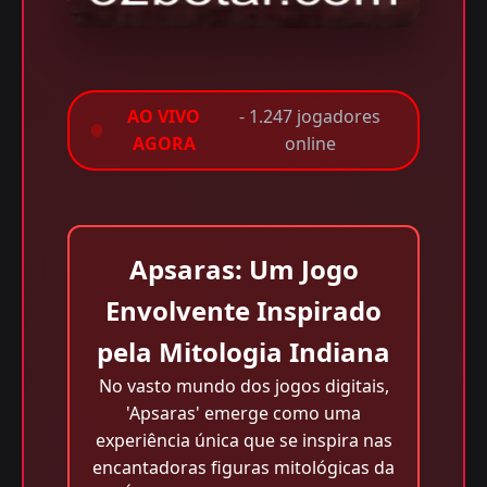
AO VIVO
- 1.247 jogadores
AGORA
online
Apsaras: Um Jogo
Envolvente Inspirado
pela Mitologia Indiana
No vasto mundo dos jogos digitais,
'Apsaras' emerge como uma
experiência única que se inspira nas
encantadoras figuras mitológicas da