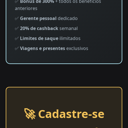
✅
Bônus de 300%
+ todos os benefícios
anteriores
✅
Gerente pessoal
dedicado
✅
20% de cashback
semanal
✅
Limites de saque
ilimitados
✅
Viagens e presentes
exclusivos
🚀 Cadastre-se