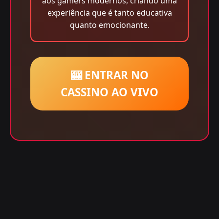
aos gamers modernos, criando uma
experiência que é tanto educativa
quanto emocionante.
🎰 ENTRAR NO
CASSINO AO VIVO