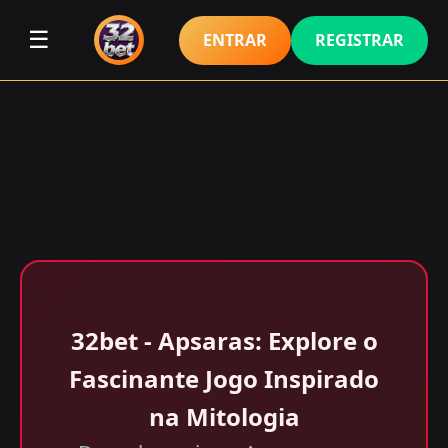
☰
ENTRAR
REGISTRAR
32bet - Apsaras: Explore o
Fascinante Jogo Inspirado
na Mitologia