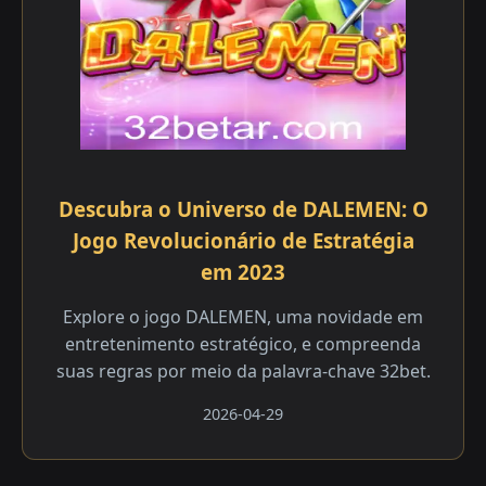
Descubra o Universo de DALEMEN: O
Jogo Revolucionário de Estratégia
em 2023
Explore o jogo DALEMEN, uma novidade em
entretenimento estratégico, e compreenda
suas regras por meio da palavra-chave 32bet.
2026-04-29