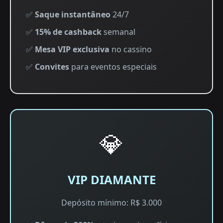
✅
Saque instantâneo
24/7
✅
15% de cashback
semanal
✅
Mesa VIP exclusiva
no cassino
✅
Convites
para eventos especiais
💎
VIP DIAMANTE
Depósito mínimo: R$ 3.000