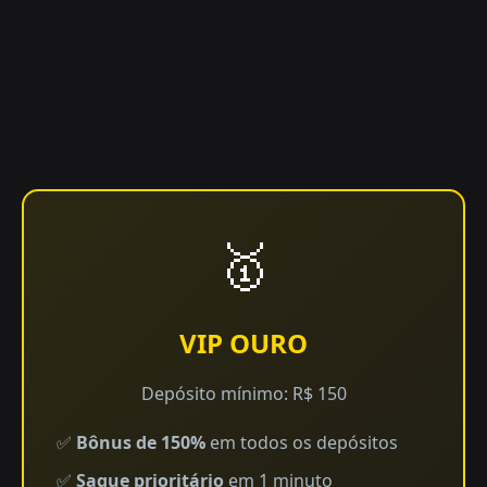
🥇
VIP OURO
Depósito mínimo: R$ 150
✅
Bônus de 150%
em todos os depósitos
✅
Saque prioritário
em 1 minuto