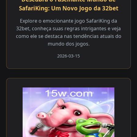
SafariKing: Um Novo Jogo da 32bet
Explore o emocionante jogo SafariKing da
32bet, conheça suas regras intrigantes e veja
como ele se destaca nas tendências atuais do
mundo dos jogos.
2026-03-15