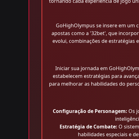
tornando cada experiência de jogo úni
GoHighOlympus se insere em um cen
apostas como a '32bet', que incorp
evolui, combinações de estratégias
Iniciar sua jornada em GoHighOlymp
estabelecem estratégias para avanç
para melhorar as habilidades do per
Configuração de Personagem:
Os j
inteligên
Estratégia de Combate:
O sistem
habilidades especiais e de