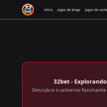
Início
Jogos de bingo
Jogos de cart
32bet - Explorand
Descubra o universo fascinante