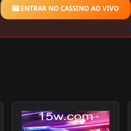
🎰 ENTRAR NO CASSINO AO VIVO