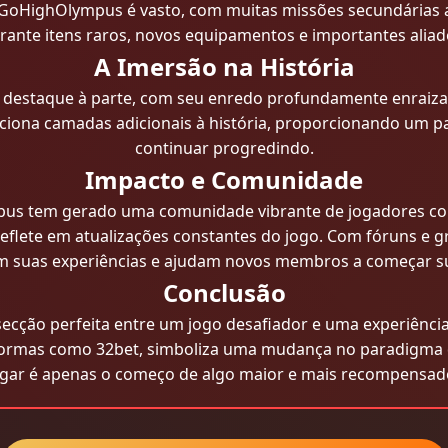
oHighOlympus é vasto, com muitas missões secundárias al
rante itens raros, novos equipamentos e importantes aliad
A Imersão na História
destaque à parte, com seu enredo profundamente enraizado
iona camadas adicionais à história, proporcionando um p
continuar progredindo.
Impacto e Comunidade
s tem gerado uma comunidade vibrante de jogadores com
eflete em atualizações constantes do jogo. Com fóruns e g
m suas experiências e ajudam novos membros a começar su
Conclusão
cção perfeita entre um jogo desafiador e uma experiência
taformas como 32bet, simboliza uma mudança no paradigma 
ogar é apenas o começo de algo maior e mais recompensado