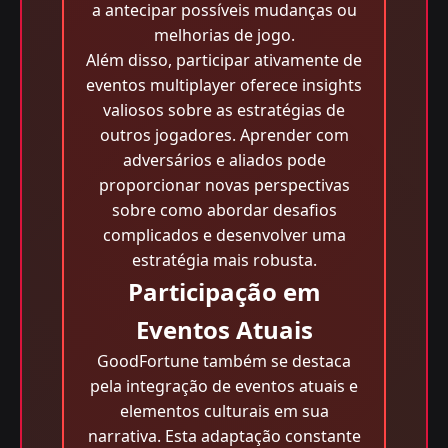
a antecipar possíveis mudanças ou
melhorias de jogo.
Além disso, participar ativamente de
eventos multiplayer oferece insights
valiosos sobre as estratégias de
outros jogadores. Aprender com
adversários e aliados pode
proporcionar novas perspectivas
sobre como abordar desafios
complicados e desenvolver uma
estratégia mais robusta.
Participação em
Eventos Atuais
GoodFortune também se destaca
pela integração de eventos atuais e
elementos culturais em sua
narrativa. Esta adaptação constante