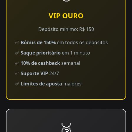
VIP OURO
Depósito mínimo: R$ 150
✅
Bônus de 150%
em todos os depósitos
✅
Saque prioritário
em 1 minuto
✅
10% de cashback
semanal
✅
Suporte VIP
24/7
✅
Limites de aposta
maiores
🥈