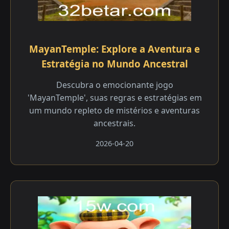
MayanTemple: Explore a Aventura e
Estratégia no Mundo Ancestral
Descubra o emocionante jogo
'MayanTemple', suas regras e estratégias em
um mundo repleto de mistérios e aventuras
ancestrais.
2026-04-20