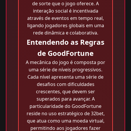
de sorte que o jogo oferece. A
interação social é incentivada
através de eventos em tempo real,
ligando jogadores globais em uma
rede dinâmica e colaborativa.
Entendendo as Regras
de GoodFortune
A mecânica do jogo é composta por
uma série de níveis progressivos.
Cada nível apresenta uma série de
desafios com dificuldades
crescentes, que devem ser
superados para avançar. A
particularidade do GoodFortune
reside no uso estratégico de 32bet,
que atua como uma moeda virtual,
permitindo aos jogadores fazer