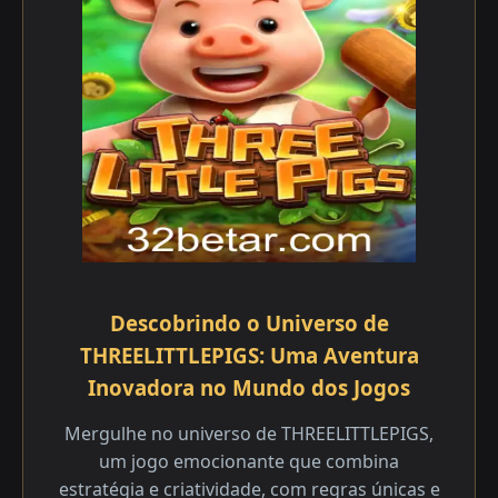
Descobrindo o Universo de
THREELITTLEPIGS: Uma Aventura
Inovadora no Mundo dos Jogos
Mergulhe no universo de THREELITTLEPIGS,
um jogo emocionante que combina
estratégia e criatividade, com regras únicas e