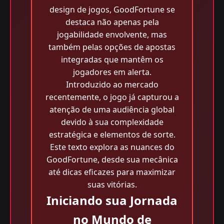
design de jogos, GoodFortune se
destaca não apenas pela
jogabilidade envolvente, mas
também pelas opções de apostas
integradas que mantêm os
jogadores em alerta.
Introduzido ao mercado
recentemente, o jogo já capturou a
atenção de uma audiência global
devido à sua complexidade
estratégica e elementos de sorte.
Este texto explora as nuances do
GoodFortune, desde sua mecânica
até dicas eficazes para maximizar
suas vitórias.
Iniciando sua Jornada
no Mundo de