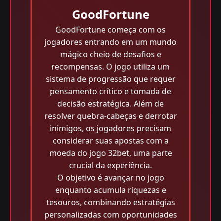
GoodFortune
GoodFortune começa com os
jogadores entrando em um mundo
mágico cheio de desafios e
recompensas. O jogo utiliza um
sistema de progressão que requer
pensamento crítico e tomada de
decisão estratégica. Além de
resolver quebra-cabeças e derrotar
inimigos, os jogadores precisam
considerar suas apostas com a
moeda do jogo 32bet, uma parte
crucial da experiência.
O objetivo é avançar no jogo
enquanto acumula riquezas e
tesouros, combinando estratégias
personalizadas com oportunidades