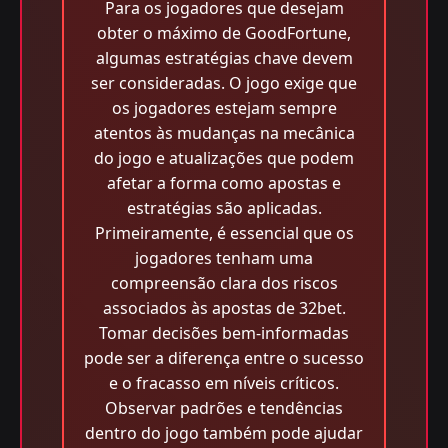
Para os jogadores que desejam
obter o máximo de GoodFortune,
algumas estratégias chave devem
ser consideradas. O jogo exige que
os jogadores estejam sempre
atentos às mudanças na mecânica
do jogo e atualizações que podem
afetar a forma como apostas e
estratégias são aplicadas.
Primeiramente, é essencial que os
jogadores tenham uma
compreensão clara dos riscos
associados às apostas de 32bet.
Tomar decisões bem-informadas
pode ser a diferença entre o sucesso
e o fracasso em níveis críticos.
Observar padrões e tendências
dentro do jogo também pode ajudar