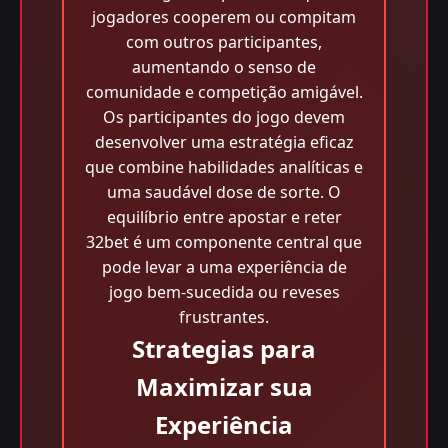
jogadores cooperem ou compitam
com outros participantes,
aumentando o senso de
comunidade e competição amigável.
Os participantes do jogo devem
desenvolver uma estratégia eficaz
que combine habilidades analíticas e
uma saudável dose de sorte. O
equilíbrio entre apostar e reter
32bet é um componente central que
pode levar a uma experiência de
jogo bem-sucedida ou reveses
frustrantes.
Strategias para
Maximizar sua
Experiência