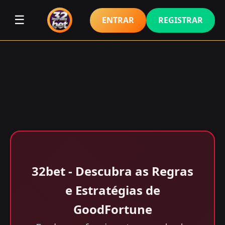
☰
ENTRAR
REGISTRAR
32bet - Descubra as Regras
e Estratégias de
GoodFortune