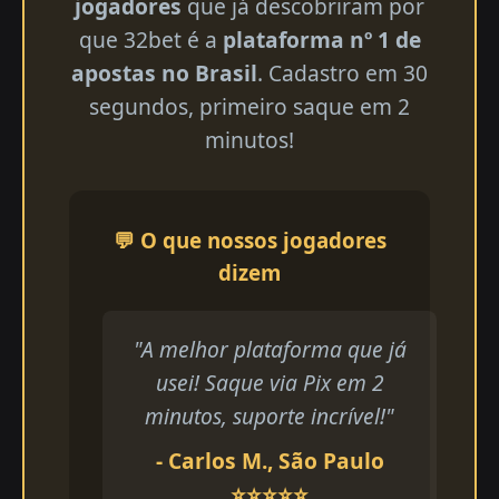
jogadores
que já descobriram por
que 32bet é a
plataforma nº 1 de
apostas no Brasil
. Cadastro em 30
segundos, primeiro saque em 2
minutos!
💬 O que nossos jogadores
dizem
"A melhor plataforma que já
usei! Saque via Pix em 2
minutos, suporte incrível!"
- Carlos M., São Paulo
⭐⭐⭐⭐⭐