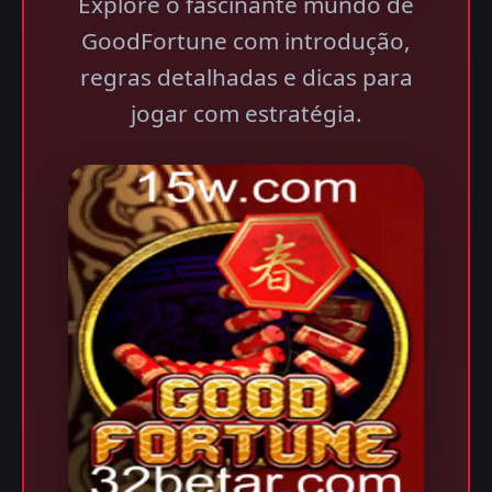
Explore o fascinante mundo de
GoodFortune com introdução,
regras detalhadas e dicas para
jogar com estratégia.