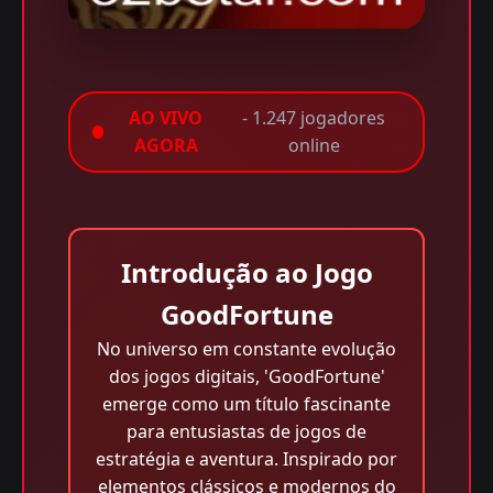
AO VIVO
- 1.247 jogadores
AGORA
online
Introdução ao Jogo
GoodFortune
No universo em constante evolução
dos jogos digitais, 'GoodFortune'
emerge como um título fascinante
para entusiastas de jogos de
estratégia e aventura. Inspirado por
elementos clássicos e modernos do