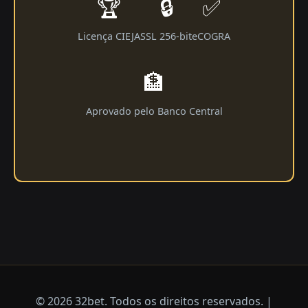
🏆
🔒
✅
Licença CIEJA
SSL 256-bit
eCOGRA
🏦
Aprovado pelo Banco Central
© 2026 32bet. Todos os direitos reservados. |