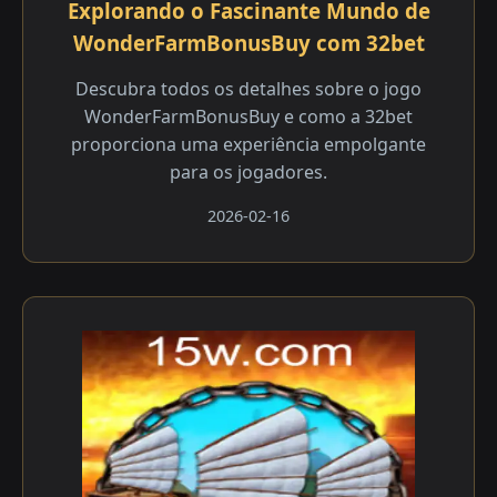
Explorando o Fascinante Mundo de
WonderFarmBonusBuy com 32bet
Descubra todos os detalhes sobre o jogo
WonderFarmBonusBuy e como a 32bet
proporciona uma experiência empolgante
para os jogadores.
2026-02-16