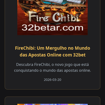
FireChibi: Um Mergulho no Mundo
das Apostas Online com 32bet
Descubra FireChibi, o novo jogo que está
conquistando o mundo das apostas online.
2026-03-20