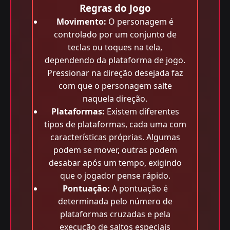
Regras do Jogo
Movimento:
O personagem é
controlado por um conjunto de
teclas ou toques na tela,
dependendo da plataforma de jogo.
Pressionar na direção desejada faz
com que o personagem salte
naquela direção.
Plataformas:
Existem diferentes
tipos de plataformas, cada uma com
características próprias. Algumas
podem se mover, outras podem
desabar após um tempo, exigindo
que o jogador pense rápido.
Pontuação:
A pontuação é
determinada pelo número de
plataformas cruzadas e pela
execução de saltos especiais