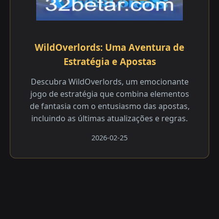
WildOverlords: Uma Aventura de
Estratégia e Apostas
Descubra WildOverlords, um emocionante
jogo de estratégia que combina elementos
de fantasia com o entusiasmo das apostas,
incluindo as últimas atualizações e regras.
2026-02-25