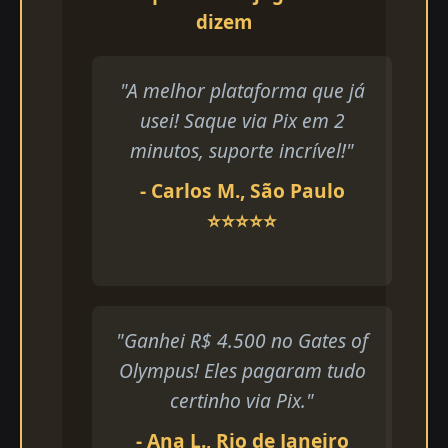
dizem
"A melhor plataforma que já
usei! Saque via Pix em 2
minutos, suporte incrível!"
- Carlos M., São Paulo
⭐⭐⭐⭐⭐
"Ganhei R$ 4.500 no Gates of
Olympus! Eles pagaram tudo
certinho via Pix."
- Ana L., Rio de Janeiro