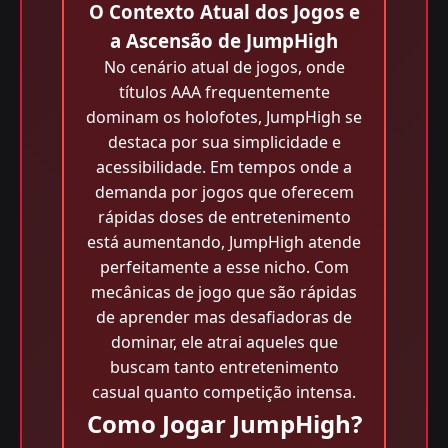
O Contexto Atual dos Jogos e
a Ascensão de JumpHigh
No cenário atual de jogos, onde
títulos AAA frequentemente
dominam os holofotes, JumpHigh se
destaca por sua simplicidade e
acessibilidade. Em tempos onde a
demanda por jogos que oferecem
rápidas doses de entretenimento
está aumentando, JumpHigh atende
perfeitamente a esse nicho. Com
mecânicas de jogo que são rápidas
de aprender mas desafiadoras de
dominar, ele atrai aqueles que
buscam tanto entretenimento
casual quanto competição intensa.
Como Jogar JumpHigh?