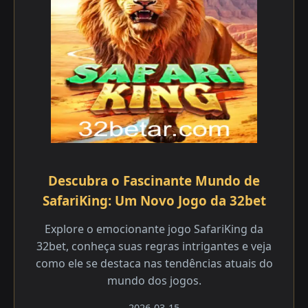
Descubra o Fascinante Mundo de
SafariKing: Um Novo Jogo da 32bet
Explore o emocionante jogo SafariKing da
32bet, conheça suas regras intrigantes e veja
como ele se destaca nas tendências atuais do
mundo dos jogos.
2026-03-15