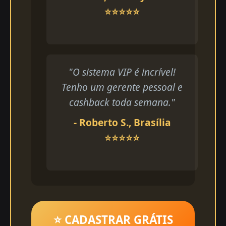
⭐⭐⭐⭐⭐
"O sistema VIP é incrível!
Tenho um gerente pessoal e
cashback toda semana."
- Roberto S., Brasília
⭐⭐⭐⭐⭐
⭐ CADASTRAR GRÁTIS