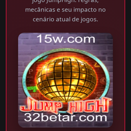
mecânicas e seu impacto no
cenário atual de jogos.