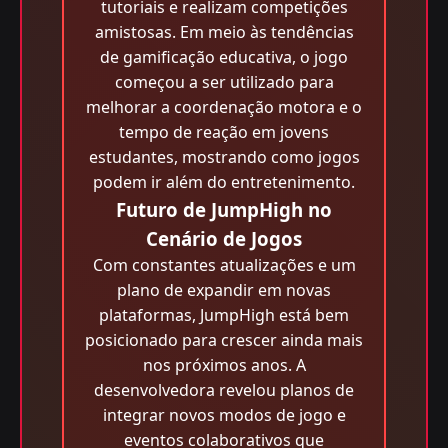
tutoriais e realizam competições
amistosas. Em meio às tendências
de gamificação educativa, o jogo
começou a ser utilizado para
melhorar a coordenação motora e o
tempo de reação em jovens
estudantes, mostrando como jogos
podem ir além do entretenimento.
Futuro de JumpHigh no
Cenário de Jogos
Com constantes atualizações e um
plano de expandir em novas
plataformas, JumpHigh está bem
posicionado para crescer ainda mais
nos próximos anos. A
desenvolvedora revelou planos de
integrar novos modos de jogo e
eventos colaborativos que