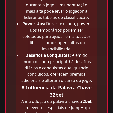
durante o jogo. Uma pontuação
mais alta pode levar o jogador a
liderar as tabelas de classificação.
Power-Ups:
Durante o jogo, power-
ups temporários podem ser
coletados para ajudar em situações
difíceis, como super saltos ou
invencibilidade.
Desafios e Conquistas:
Além do
modo de jogo principal, há desafios
diários e conquistas que, quando
concluídos, oferecem prêmios
adicionais e alteram o curso do jogo.
A Influência da Palavra-Chave
32bet
A introdução da palavra-chave
32bet
em eventos especiais de JumpHigh