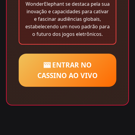
WonderElephant se destaca pela sua
inovação e capacidades para cativar
e fascinar audiências globais,
estabelecendo um novo padrão para
o futuro dos jogos eletrônicos.
🎰 ENTRAR NO
CASSINO AO VIVO