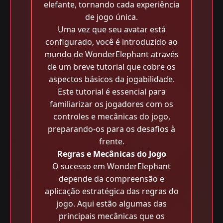
elefante, tornando cada experiência
de jogo única.
Uma vez que seu avatar está
configurado, você é introduzido ao
mundo de WonderElephant através
de um breve tutorial que cobre os
aspectos básicos da jogabilidade.
Este tutorial é essencial para
familiarizar os jogadores com os
controles e mecânicas do jogo,
preparando-os para os desafios à
frente.
Regras e Mecânicas do Jogo
O sucesso em WonderElephant
depende da compreensão e
aplicação estratégica das regras do
jogo. Aqui estão algumas das
principais mecânicas que os