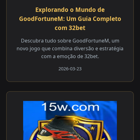
Explorando o Mundo de
GoodFortuneM: Um Guia Completo
com 32bet
Descubra tudo sobre GoodFortuneM, um
novo jogo que combina diversão e estratégia
com a emoção de 32bet.
2026-03-23