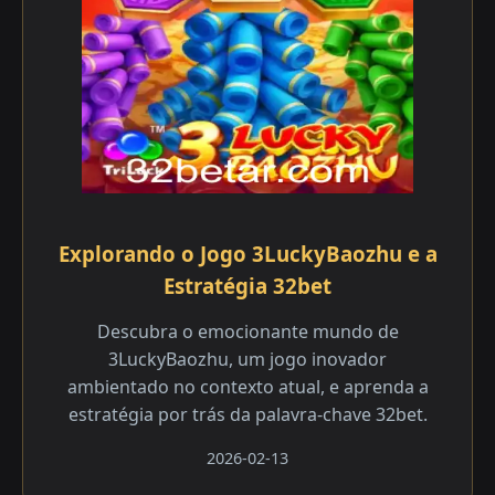
Explorando o Jogo 3LuckyBaozhu e a
Estratégia 32bet
Descubra o emocionante mundo de
3LuckyBaozhu, um jogo inovador
ambientado no contexto atual, e aprenda a
estratégia por trás da palavra-chave 32bet.
2026-02-13