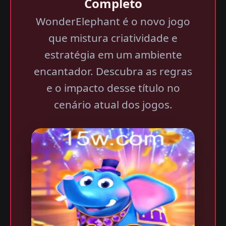
Completo
WonderElephant é o novo jogo
que mistura criatividade e
estratégia em um ambiente
encantador. Descubra as regras
e o impacto desse título no
cenário atual dos jogos.